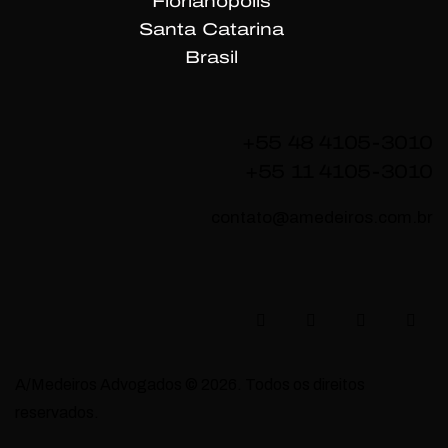
Florianópolis
Santa Catarina
Brasil
+55 48 4105-3010
+55 11 4105-3010
contato@amedeiros.com.br
A/Medeiros Advogados © 2026. Todos os direitos
reservados.