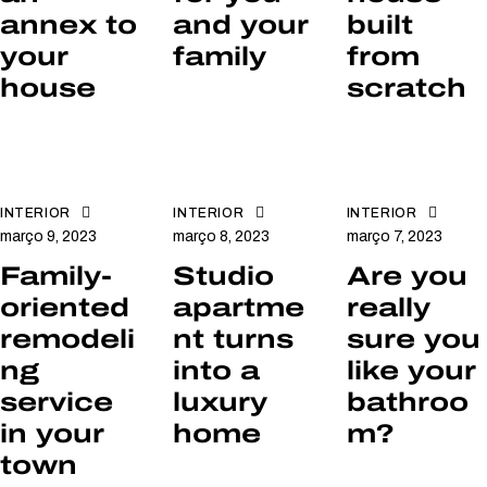
annex to
and your
built
your
family
from
house
scratch
INTERIOR
INTERIOR
INTERIOR
março 9, 2023
março 8, 2023
março 7, 2023
Family-
Studio
Are you
oriented
apartme
really
remodeli
nt turns
sure you
ng
into a
like your
service
luxury
bathroo
in your
home
m?
town