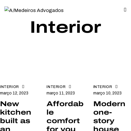
Interior
INTERIOR
INTERIOR
INTERIOR
março 12, 2023
março 11, 2023
março 10, 2023
New
Affordab
Modern
kitchen
le
one-
built as
comfort
story
an
for you
house