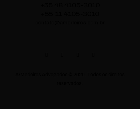
+55 48 4105-3010
+55 11 4105-3010
contato@amedeiros.com.br
A/Medeiros Advogados © 2026. Todos os direitos
reservados.